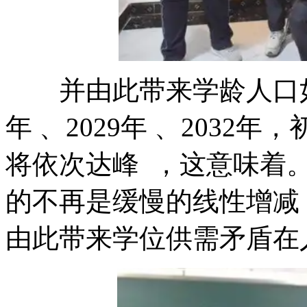
并由此带来学龄人口如接
年 、2029年 、2032年
将依次达峰  ，这意
的不再是缓慢的线性增减
由此带来学位供需矛盾在人