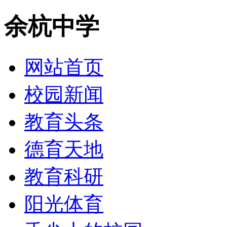
余杭中学
网站首页
校园新闻
教育头条
德育天地
教育科研
阳光体育