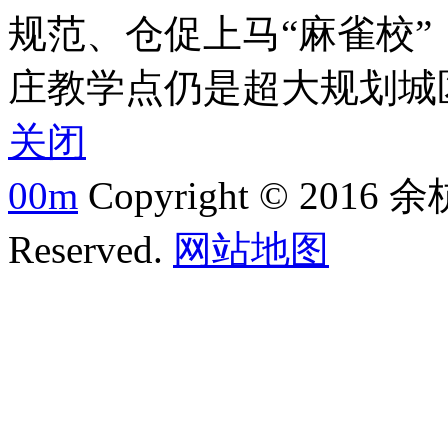
规范、仓促上马“麻雀校”
庄教学点仍是超大规划城区校园
关闭
00m
Copyright © 2016 余
Reserved.
网站地图