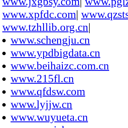
www.jxgbsy.com
|
www.pglz
www.xpfdc.com
|
www.qzst
www.tzhllib.org.cn
|
www.schengju.cn
www.ypdbigdata.cn
www.beihaizc.com.cn
www.215fl.cn
www.qfdsw.com
www.lyjjw.cn
www.wuyueta.cn