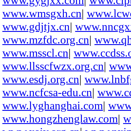
www.gygjxx.com
|
www.cip
www.wmsgxh.cn
|
www.lcw
www.gdjtjx.cn
|
www.nncgx
www.mzfdc.org.cn
|
www.qh
www.msscl.cn
|
www.ccdss.o
www.llsscfwzx.org.cn
|
www
www.esdj.org.cn
|
www.lnbf
www.ncfcsa-edu.cn
|
www.cd
www.lyghanghai.com
|
www.
www.hongzhenglaw.com
|
w