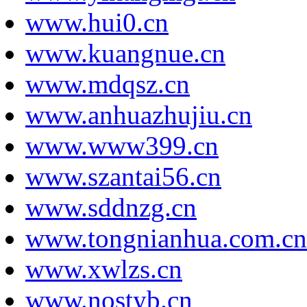
www.hui0.cn
www.kuangnue.cn
www.mdqsz.cn
www.anhuazhujiu.cn
www.www399.cn
www.szantai56.cn
www.sddnzg.cn
www.tongnianhua.com.cn
www.xwlzs.cn
www.nostyb.cn