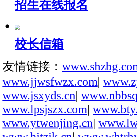
招生在线报名
校长信箱
友情链接：
www.shzbg.co
www.jjwsfwzx.com
|
www.zy
www.jsxyds.cn
|
www.nbbsq
www.lpsjszx.com
|
www.bty.
www.ytwenjing.cn
|
www.lwl
www.hitzjk.cn
|
www.whtrhy