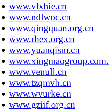
www.vlxhie.cn
www.ndlwoc.cn
www.qingquan.org.cn
www.rhex.org.cn
www.yuanqism.cn
www.xingmaogroup.com.
www.venull.cn
www.tzqmvh.cn
www.wvurke.cn
www.gziif.org.cn