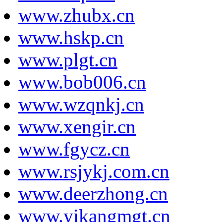
www.zhubx.cn
www.hskp.cn
www.plgt.cn
www.bob006.cn
www.wzqnkj.cn
www.xengir.cn
www.fgycz.cn
www.rsjykj.com.cn
www.deerzhong.cn
www.yikangmgt.cn