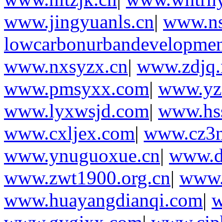
www.jingyuanls.cn
|
www.ns
lowcarbonurbandevelopmen
www.nxsyzx.cn
|
www.zdjq.
www.pmsyxx.com
|
www.yz
www.lyxwsjd.com
|
www.hs
www.cxljex.com
|
www.cz3n
www.ynuguoxue.cn
|
www.d
www.zwt1900.org.cn
|
www.
www.huayangdianqi.com
|
w