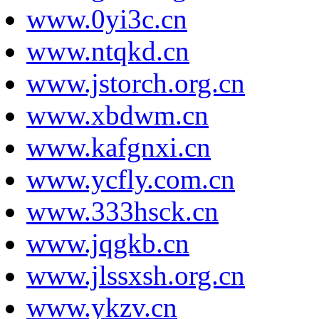
www.0yi3c.cn
www.ntqkd.cn
www.jstorch.org.cn
www.xbdwm.cn
www.kafgnxi.cn
www.ycfly.com.cn
www.333hsck.cn
www.jqgkb.cn
www.jlssxsh.org.cn
www.ykzv.cn