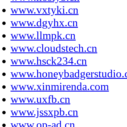
www.vxtyki.cn
www.dgyhx.cn
www.llmpk.cn
www.cloudstech.cn
www.hsck234.cn
www.honeybadgerstudio.
www.xinmirenda.com
www.uxfb.cn
www.jssxpb.cn
www.op-ad.cn