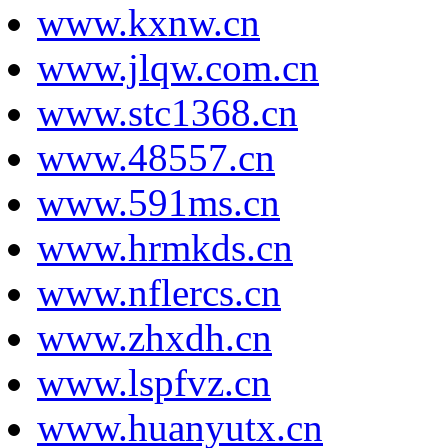
www.kxnw.cn
www.jlqw.com.cn
www.stc1368.cn
www.48557.cn
www.591ms.cn
www.hrmkds.cn
www.nflercs.cn
www.zhxdh.cn
www.lspfvz.cn
www.huanyutx.cn