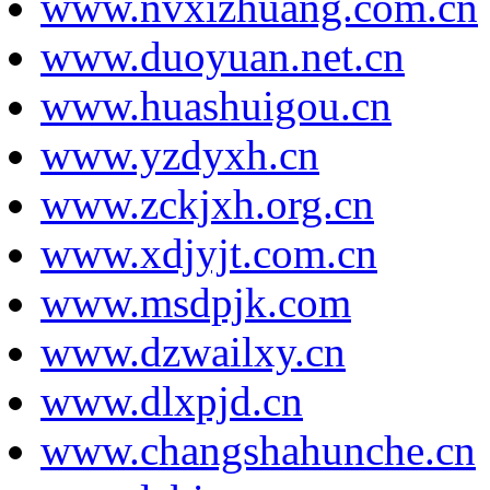
www.nvxizhuang.com.cn
www.duoyuan.net.cn
www.huashuigou.cn
www.yzdyxh.cn
www.zckjxh.org.cn
www.xdjyjt.com.cn
www.msdpjk.com
www.dzwailxy.cn
www.dlxpjd.cn
www.changshahunche.cn