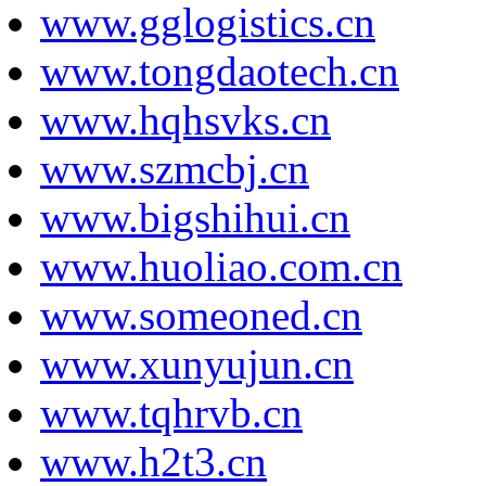
www.gglogistics.cn
www.tongdaotech.cn
www.hqhsvks.cn
www.szmcbj.cn
www.bigshihui.cn
www.huoliao.com.cn
www.someoned.cn
www.xunyujun.cn
www.tqhrvb.cn
www.h2t3.cn