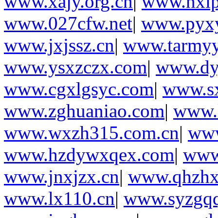
www.xajy.org.cn
|
www.nxip
www.027cfw.net
|
www.pyx
www.jxjssz.cn
|
www.tarmyy
www.ysxzczx.com
|
www.dy
www.cgxlgsyc.com
|
www.sx
www.zghuaniao.com
|
www.l
www.wxzh315.com.cn
|
www
www.hzdywxqex.com
|
www.
www.jnxjzx.cn
|
www.qhzhx
www.lx110.cn
|
www.syzgq