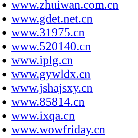
www.zhuiwan.com.cn
www.gdet.net.cn
www.31975.cn
www.520140.cn
www.iplg.cn
www.gywldx.cn
www.jshajsxy.cn
www.85814.cn
www.ixqa.cn
www.wowfriday.cn