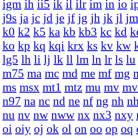
igm
ih
ii5
ik
il
ilr
im
in
io
i
j9s
ja
jc
jd
je
jf
jg
jh
jk
jl
j
k0
k2
k5
ka
kb
kb3
kc
kd
k
ko
kp
kq
kqi
krx
ks
kv
kw
lg5
lh
li
lj
lk
ll
lm
ln
lr
ls
lu
m75
ma
mc
md
me
mf
mg
ms
msx
mt1
mtz
mu
mv
mv
n97
na
nc
nd
ne
nf
ng
nh
n
nu
nv
nw
nww
nx
nx3
nxy
oi
oiy
oj
ok
ol
on
oo
op
oq