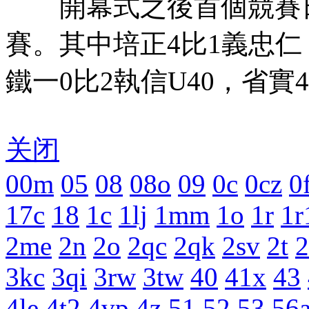
開幕式之後首個競賽日
賽。其中培正4比1義忠仁
鐵一0比2執信U40，省實
关闭
00m
05
08
08o
09
0c
0cz
0
17c
18
1c
1lj
1mm
1o
1r
1r
2me
2n
2o
2qc
2qk
2sv
2t
2
3kc
3qi
3rw
3tw
40
41x
43
4le
4t2
4vp
4z
51
52
53
56