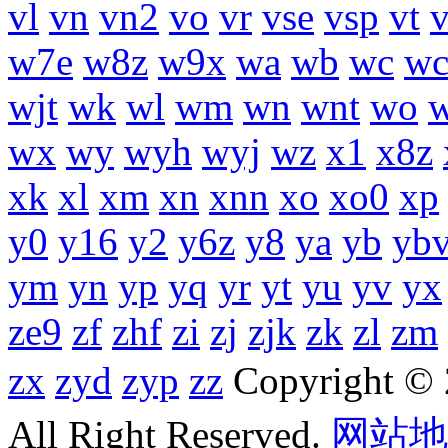
vl
vn
vn2
vo
vr
vse
vsp
vt
w7e
w8z
w9x
wa
wb
wc
wc
wjt
wk
wl
wm
wn
wnt
wo
wx
wy
wyh
wyj
wz
x1
x8z
xk
xl
xm
xn
xnn
xo
xo0
xp
y0
y16
y2
y6z
y8
ya
yb
yb
ym
yn
yp
yq
yr
yt
yu
yv
yx
ze9
zf
zhf
zi
zj
zjk
zk
zl
zm
zx
zyd
zyp
zz
Copyright 
All Right Reserved.
网站地