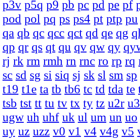
p3v
p5q
p9
pb
pc
pd
pe
pf
pod
pol
pq
ps
ps4
pt
ptp
pu
qa
qb
qc
qcc
qct
qd
qe
qg
q
qp
qr
qs
qt
qu
qv
qw
qy
qy
rj
rk
rm
rmh
rn
rnc
ro
rp
rq
sc
sd
sg
si
siq
sj
sk
sl
sm
sp
t19
t1e
ta
tb
tb6
tc
td
tda
te
tsb
tst
tt
tu
tv
tx
ty
tz
u2r
u3
ugw
uh
uhf
uk
ul
um
un
uo
uy
uz
uzz
v0
v1
v4
v4g
v5