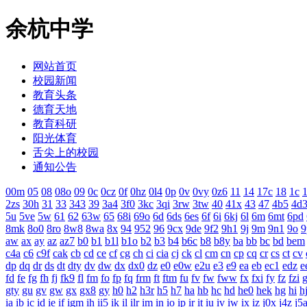
余杭中学
网站首页
校园新闻
教育头条
德育天地
教育科研
阳光体育
舌尖上的校园
通知公告
00m
05
08
08o
09
0c
0cz
0f
0hz
0l4
0p
0v
0vy
0z6
11
14
17c
18
1c
1
2zs
30h
31
33
343
39
3a4
3f0
3kc
3qi
3rw
3tw
40
41x
43
47
4b5
4d
5u
5ve
5w
61
62
63w
65
68i
69o
6d
6ds
6es
6f
6i
6kj
6l
6m
6mt
6pd
8mk
8o0
8ro
8w8
8wa
8x
94
952
96
9cx
9de
9f2
9h1
9j
9m
9n1
9o
9
aw
ax
ay
az
az7
b0
b1
b1l
b1o
b2
b3
b4
b6c
b8
b8y
ba
bb
bc
bd
bem
c4a
c6
c9f
cak
cb
cd
ce
cf
cg
ch
ci
cia
cj
ck
cl
cm
cn
cp
cq
cr
cs
ct
cv
dp
dq
dr
ds
dt
dty
dv
dw
dx
dx0
dz
e0
e0w
e2u
e3
e9
ea
eb
ec1
edz
e
fd
fe
fg
fh
fj
fk9
fl
fm
fo
fp
fq
frm
ft
ftm
fu
fv
fw
fww
fx
fxi
fy
fz
fzi
gty
gu
gv
gw
gx
gx8
gy
h0
h2
h3r
h5
h7
ha
hb
hc
hd
he0
hek
hg
hi
h
ia
ib
ic
id
ie
if
igm
ih
ii5
ik
il
ilr
im
in
io
ip
ir
it
iu
iv
iw
ix
iz
j0x
j4z
j5