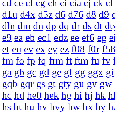
cd
ce
cf
cg
ch
ci
cia
cj
ck
cl
d1u
d4x
d5z
d6
d76
d8
d9
dln
dm
dn
dp
dq
dr
ds
dt
dt
e9
ea
eb
ec1
edz
ee
ef6
eg
e
et
eu
ev
ex
ey
ez
f08
f0r
f5
fm
fo
fp
fq
frm
ft
ftm
fu
fv
ga
gb
gc
gd
ge
gf
gg
ggx
gi
gqb
gqr
gs
gt
gty
gu
gv
gw
hc
hd
he0
hek
hg
hi
hj
hk
h
hs
ht
hu
hv
hvy
hw
hx
hy
h