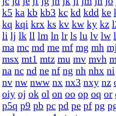
jc
jd
je
jf
jg
jh
jk
jl
jm
jn
jo
k5
ka
kb
kb3
kc
kd
kdd
ke
kq
kqi
krx
ks
kv
kw
ky
kz
li
lj
lk
ll
lm
ln
lr
ls
lu
lv
lw
ma
mc
md
me
mf
mg
mh
m
msx
mt1
mtz
mu
mv
mvh
na
nc
nd
ne
nf
ng
nh
nhx
ni
nv
nw
nww
nx
nx3
nxy
nz
oiy
oj
ok
ol
on
oo
op
oq
or
p5q
p9
pb
pc
pd
pe
pf
pg
p