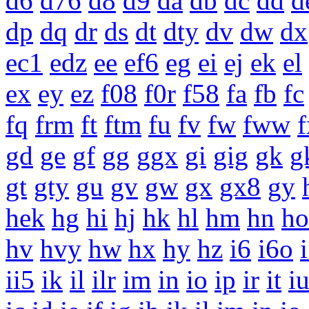
d6
d76
d8
d9
da
db
dc
dd
d
dp
dq
dr
ds
dt
dty
dv
dw
dx
ec1
edz
ee
ef6
eg
ei
ej
ek
el
ex
ey
ez
f08
f0r
f58
fa
fb
fc
fq
frm
ft
ftm
fu
fv
fw
fww
f
gd
ge
gf
gg
ggx
gi
gig
gk
g
gt
gty
gu
gv
gw
gx
gx8
gy
hek
hg
hi
hj
hk
hl
hm
hn
ho
hv
hvy
hw
hx
hy
hz
i6
i6o
ii5
ik
il
ilr
im
in
io
ip
ir
it
i