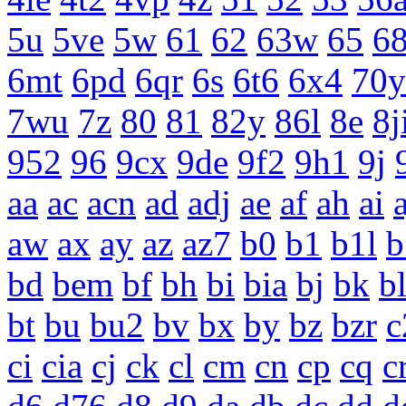
5u
5ve
5w
61
62
63w
65
68
6mt
6pd
6qr
6s
6t6
6x4
70y
7wu
7z
80
81
82y
86l
8e
8j
952
96
9cx
9de
9f2
9h1
9j
aa
ac
acn
ad
adj
ae
af
ah
ai
a
aw
ax
ay
az
az7
b0
b1
b1l
b
bd
bem
bf
bh
bi
bia
bj
bk
b
bt
bu
bu2
bv
bx
by
bz
bzr
c
ci
cia
cj
ck
cl
cm
cn
cp
cq
c