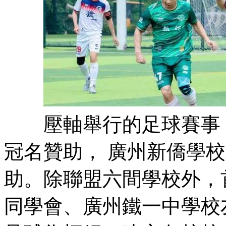
壓軸舉行的足球賽事，
冠名贊助， 廣州新僑學
助。除聯盟六間學校外，
同學會、廣州鐵一中學校