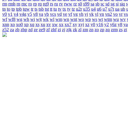
rm
rmh
rn
rnc
ro
rp
rq
rq9
rs
ru
rv
rww
rz
s0
s99
sa
sb
sc
sd
sg
si
siq
s
tn
to
tp
tpb
tqw
tr
ts
tsb
tst
tt
tu
tv
tx
ty
tz
u2r
u35
u4
u6
u7
u7t
ua
ub
v0
v1
v4
v4g
v5
v8
va
vb
vcs
vd
ve
vf
vg
vh
vj
vk
vl
vn
vn2
vo
vr
vs
wf
wf8
wg
wh
wi
wjt
wk
wl
wm
wn
wnt
wo
wp
ws
wt
wtm
wu
wv
xnn
xo
xo0
xp
xq
xs
xu
xv
xw
xx
xx7
xy
xyj
xz
y0
y16
y2
y6z
y8
ya
z52
za
zb
zbp
zd
ze
ze9
zf
zhf
zi
zj
zjk
zk
zl
zm
zn
zo
zp
zq
zrm
zs
zt