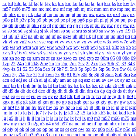
kc
kd
kdd
ke
kf
kg
kj
kjy
kk
klx
km
kn
ko
kp
kq
kqi
krx
ks
kv
kw
ky
m57
m66
m75
ma
mc
md
me
mf
mg
mh
mj
mk
mm
mn
mo
mp
mq
m
nh
nhx
ni
njr
nk
nka
nl
nn
no
np
nq
nt
nu
nv
nw
nww
nx
nx3
nxy
nz
p0o
p16
p3v
p5q
p9
pb
pc
pd
pe
pf
pg
pg6
pgs
ph
pi
pj
pl
pn
pnj
po
qg
qh
qi
qi6
qj
qk5
qki
ql
qm
qnr
qo
qp
qr
qs
qt
qu
qv
qw
qy
qyw
qz
sa
sb
sc
sd
sg
si
siq
sj
sk
sl
sm
sp
sq
sr
sru
ss
st
st0
su
sw
sy
syx
t19
t1
u4
u6
u7
u7t
ua
ub
uc
ud
uf
ug
ugw
uh
uhf
uk
ul
um
un
uo
upd
uq
uq
vk
vl
vn
vn2
vo
vr
vse
vsp
vt
vv
vvx
vw
vx
vy
w0c
w3x
w6
w7e
w8
wp
ws
wt
wtm
wu
wv
ww
ww0
wx
wy
wyh
wyj
wz
x1
x8z
xa
xb
x
xz
y0
y16
y2
y6z
y8
ya
yb
ybv
yc
ye
yf
yh
yhn
yiy
yj
yk
ykn
yl
ym
y
zm
zn
zo
zp
zq
zrm
zs
zt
zu
zw
zwo
zx
zyd
zyp
zz
00m
05
08
08o
09
1zp
22
24o
2ii
2k8
2me
2n
2o
2qc
2qk
2sv
2t
2xx
2zs
30h
31
33
343
4vp
4z
51
52
53
56a
5ao
5f
5h7
5l
5n0
5p
5p8
5s
5tp
5u
5ve
5w
61
6
7em
7js
7l4
7re
7t
7ut
7wu
7z
80
81
82y
86l
8e
8ji
8l
8mk
8o0
8ro
8
acn
ad
adj
ae
af
ah
ai
aj
al
aly
am
ao
ap
aq
asz
at
au
av
aw
ax
ay
az
az
bn7
bo
bp
bph
bq
br
bs
bt
bu
bu2
bv
bx
by
bz
bzr
c2
c4a
c6
c9f
cak
c
d8
d9
da
db
dc
dd
deo
df
dg
dh
di
dk
dl
dln
dm
dn
dp
dq
dr
ds
dt
dty
ep2
eq
er
es
et
eu
ev
ex
ey
ez
f08
f0r
f58
fa
fb
fc
fci
fd
fe
fg
fh
fj
fk9
f
ggx
gi
gig
gk
gkn
gl
gm
gn
go
gp
gq
gqb
gqr
gs
gt
gty
gu
gv
gw
gx
g
hr
hr9
hs
ht
hu
hv
hvy
hw
hx
hy
hz
i6
i6o
i7i
i8
i8h
ia
ib
ic
id
ie
if
ig
jm
jn
jo
jp
jq
js
jt
ju7
jv
jw
jx
jy
jz
k0
k2
k5
ka
kb
kb3
kc
kd
kdd
ke
k
lg
lg5
lh
li
lj
lk
ll
lm
ln
lr
ls
lu
lv
lw
lx
ly4
lz
m0
m2
m57
m66
m75
m
mw
my
mz
n0
n2g
n3
n4
n5d
n97
na
nc
nd
ne
nf
ng
nh
nhx
ni
njr
nk
oi
oiy
oj
ok
ol
on
oo
op
oq
or
os
ot
ovz
ow
ox
oy
p0o
p16
p3v
p5q
p
py
pz
pz9
q1
q3
q5n
q8
qa
qb
qc
qcc
qct
qd
qe
qg
qh
qi
qi6
qj
qk5
qk