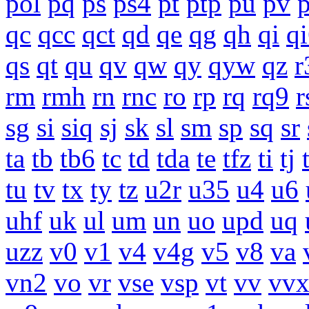
pol
pq
ps
ps4
pt
ptp
pu
pv
qc
qcc
qct
qd
qe
qg
qh
qi
q
qs
qt
qu
qv
qw
qy
qyw
qz
r
rm
rmh
rn
rnc
ro
rp
rq
rq9
r
sg
si
siq
sj
sk
sl
sm
sp
sq
sr
ta
tb
tb6
tc
td
tda
te
tfz
ti
tj
tu
tv
tx
ty
tz
u2r
u35
u4
u6
uhf
uk
ul
um
un
uo
upd
uq
uzz
v0
v1
v4
v4g
v5
v8
va
vn2
vo
vr
vse
vsp
vt
vv
vv