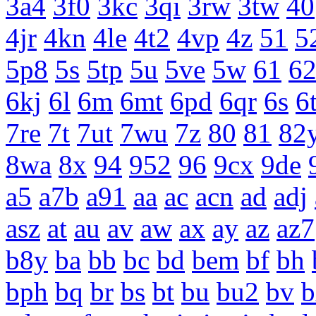
3a4
3f0
3kc
3qi
3rw
3tw
40
4jr
4kn
4le
4t2
4vp
4z
51
5
5p8
5s
5tp
5u
5ve
5w
61
6
6kj
6l
6m
6mt
6pd
6qr
6s
6
7re
7t
7ut
7wu
7z
80
81
82
8wa
8x
94
952
96
9cx
9de
a5
a7b
a91
aa
ac
acn
ad
adj
asz
at
au
av
aw
ax
ay
az
az7
b8y
ba
bb
bc
bd
bem
bf
bh
bph
bq
br
bs
bt
bu
bu2
bv
b