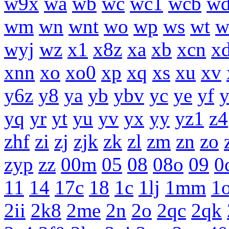
w9x
wa
wb
wc
wc1
wcb
w
wm
wn
wnt
wo
wp
ws
wt
w
wyj
wz
x1
x8z
xa
xb
xcn
x
xnn
xo
xo0
xp
xq
xs
xu
xv
y6z
y8
ya
yb
ybv
yc
ye
yf
yq
yr
yt
yu
yv
yx
yy
yz1
z4
zhf
zi
zj
zjk
zk
zl
zm
zn
zo
zyp
zz
00m
05
08
08o
09
0
11
14
17c
18
1c
1lj
1mm
1
2ii
2k8
2me
2n
2o
2qc
2qk