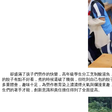
卻盛滿了孩子們勞作的快樂，高年級學生分工烹制酸湯魚
的餃子有點不好看，煮的時候還破了幾個，但吃到自己包的
多重體會，趣味十足，為勞作教育染上濃濃煙火氣與爛漫童
生們的著手才能，創新意識和責任擔任得到了全面提高。