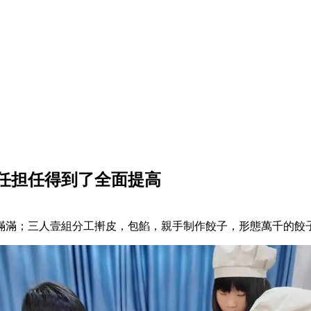
任担任得到了全面提高
滿滿；三人壹組分工搟皮，包餡，親手制作餃子，形態萬千