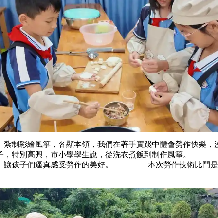
，紮制彩繪風箏，各顯本領，我們在著手實踐中體會勞作快
餃子，特別高興，市小學學生說，從洗衣煮飯到制作風箏。 
趣，讓孩子們逼真感受勞作的美好。 本次勞作技術比鬥是我