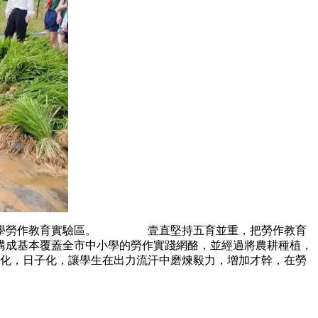
中小學勞作教育實驗區。 壹直堅持五育並重，把勞作教育
成基本覆蓋全市中小學的勞作實踐網酪，並經過將農耕種植，
，日子化，讓學生在出力流汗中磨煉毅力，增加才幹，在勞