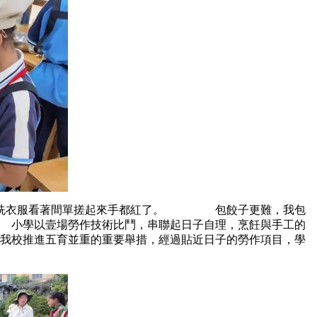
樂，洗衣服看著間單搓起來手都紅了。 包餃子更難，我包
小學以壹場勞作技術比鬥，串聯起日子自理，烹飪與手工的
校推進五育並重的重要舉措，經過貼近日子的勞作項目，學