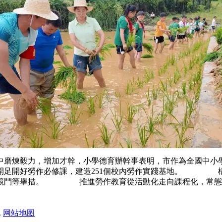
中磨煉毅力，增加才幹，小學德育辦幹事表明，市作為全國
市開足開好勞作必修課，建造251個校內勞作實踐基地。 構
術競鬥等舉措。 推進勞作教育從活動化走向課程化，常態化
.
网站地图