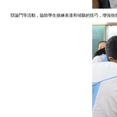
辯論鬥等活動，協助學生操練表達和傾聽的技巧，增強他